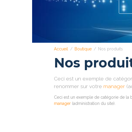
Accueil
Boutique
Nos produits
Nos produi
Ceci est un exemple de catégori
renommer sur votre
manager
(ad
Ceci est un exemple de catégorie de la
manager
(administration du site).