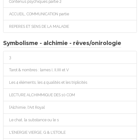
Contenus psychiques partie 2
ACCUEIL, COMMUNICATION partie
REPERES ET SENS DE LA MALADIE
Symbolisme - alchimie - rêves/onirologie
3
Tarot & nombres : lames I, II,IIII et V
Les 4 éléments, les 4 qualités et les triplicités
LECTURE ALCHIMMIQUE DES 10 COM
l’Alchimie, l'Art Royal
Le chat, la substance ou le s
L'ENERGIE VIERGE, G & L'ETOILE