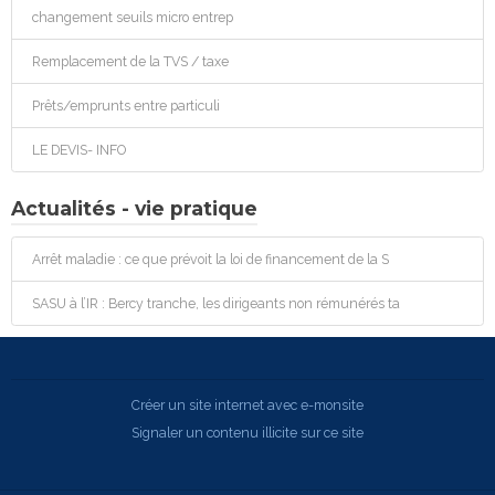
changement seuils micro entrep
Remplacement de la TVS / taxe
Prêts/emprunts entre particuli
LE DEVIS- INFO
Actualités - vie pratique
Arrêt maladie : ce que prévoit la loi de financement de la S
SASU à l’IR : Bercy tranche, les dirigeants non rémunérés ta
Créer un site internet avec e-monsite
Signaler un contenu illicite sur ce site