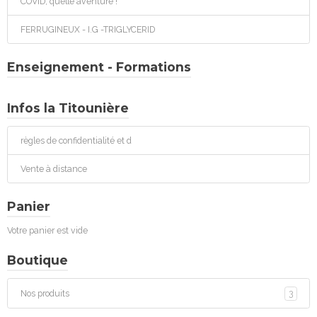
COVID, quelle aventure !
FERRUGINEUX - I.G -TRIGLYCERID
Enseignement - Formations
Infos la Titounière
règles de confidentialité et d
Vente à distance
Panier
Votre panier est vide
Boutique
Nos produits
3