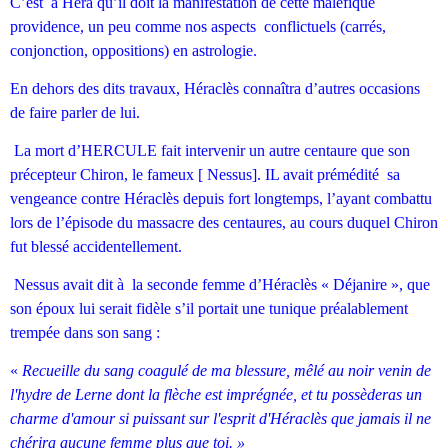
C’est à Héra qu’il doit la manifestation de cette maléfique
providence, un peu comme nos aspects conflictuels (carrés,
conjonction, oppositions) en astrologie.
En dehors des dits travaux, Héraclès connaîtra d’autres occasions
de faire parler de lui.
La mort d’HERCULE fait intervenir un autre centaure que son
précepteur Chiron, le fameux [ Nessus]. IL avait prémédité sa
vengeance contre Héraclès depuis fort longtemps, l’ayant combattu
lors de l’épisode du massacre des centaures, au cours duquel Chiron
fut blessé accidentellement.
Nessus avait dit à la seconde femme d’Héraclès « Déjanire », que
son époux lui serait fidèle s’il portait une tunique préalablement
trempée dans son sang :
«
Recueille du sang coagulé de ma blessure, mêlé au noir venin de
l'hydre de Lerne dont la flèche est imprégnée, et tu possèderas un
charme d'amour si puissant sur l'esprit d'Héraclès que jamais il ne
chérira aucune femme plus que toi. »