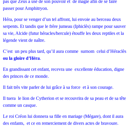
pas que Zeus a usé de son pouvoir et de magie afin de se faire
passer pour Amphitryon.
Héra, pour se venger d’un tel affront, lui envoie au berceau deux
serpents. Et tandis que le frère jumeau (Iphiclès) rampe pour sauver
sa vie, Alcide (futur héracles/hercule) étouffe les deux reptiles et la
légende vient de naître.
C’est un peu plus tard, qu’il aura comme surnom celui d’Héraclès
ou la gloire d’Héra
.
En grandissant cet enfant, recevra une excellente éducation, digne
des princes de ce monde.
Il fait très vite parler de lui grâce à sa force et à son courage.
Il tuera le lion de Cytherion et se recouvrira de sa peau et de sa tête
comme un casque.
Le roi Créon lui donnera sa fille en mariage (Mégare), dont il aura
des enfants, et ce en remerciement de divers actes de bravoure.